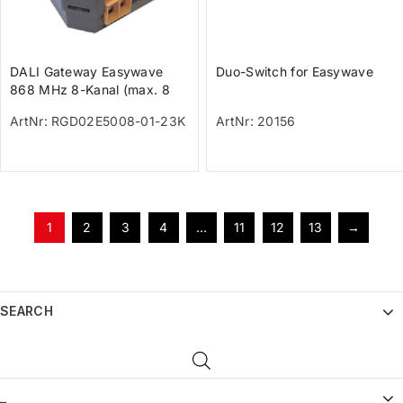
DALI Gateway Easywave
Duo-Switch for Easywave
868 MHz 8-Kanal (max. 8
DALI-Geräte / 32 Sender)
ArtNr: RGD02E5008-01-23K
ArtNr: 20156
1
2
3
4
…
11
12
13
→
SEARCH
_