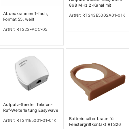
868 MHz 2-Kanal mit
höherer Reichweite, 2x
Abdeckrahmen 1-fach,
ArtNr: RTS43E5002A01-01K
Taster (Ein/A
Format 55, weiß
ArtNr: RTS22-ACC-05
Aufputz-Sender Telefon-
Ruf-Weiterleitung Easywave
868 MHz, 1-Kanal weiß
Batteriehalter braun für
ArtNr: RTS41E5001-01-01K
(TAE-N S
Fenstergriffkontakt RTS26