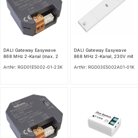
DALI Gateway Easywave
DALI Gateway Easywave
868 MHz 2-Kanal (max. 2
868 MHz 2-Kanal, 230V mit
DALI-Geräte / 32 Sender)
DALI Netzteil (max. 200mA)
ArtNr: RGD01E5002-01-23K
ArtNr: RGD03E5002A01-01K