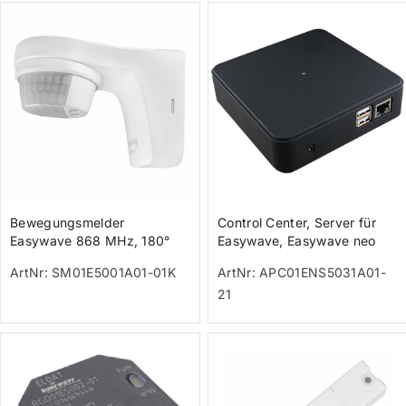
Bewegungsmelder
Control Center, Server für
Easywave 868 MHz, 180°
Easywave, Easywave neo
Erfassungsbereich weiß
und secwave mit 128 Sende-
ArtNr: SM01E5001A01-01K
ArtNr: APC01ENS5031A01-
Kanä
21