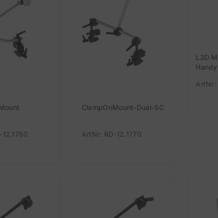
L3D M
Handy
ArtNr:
Mount
ClampOnMount-Dual-SC
-12.1760
ArtNr: RD-12.1770