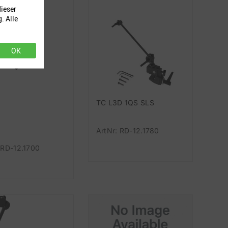
ieser
. Alle
OK
TC L3D 1QS SLS
ArtNr: RD-12.1780
 RD-12.1700