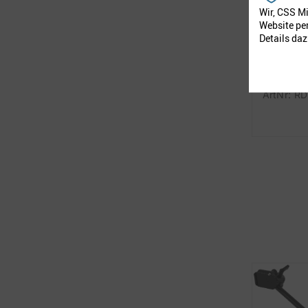
Wir, CSS M
Website pe
Details daz
M3D Wan
Senkrech
ArtNr: RD