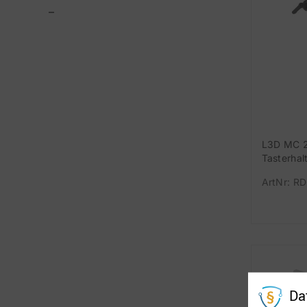
–
L3D MC 
Tasterhal
ArtNr: R
Da