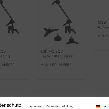
M3D
Aufbe
er
ArtNr:
2QS
L3D MC 2QS
terung
Tasterhalterungsset
D-14.5052
ArtNr: RD-14.5552
tenschutz
Deut
Impressum
|
Datenschutzerklärung