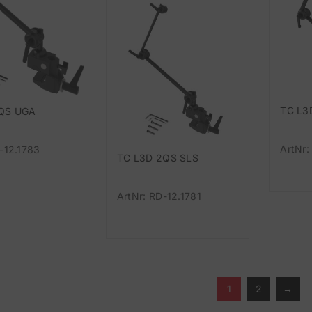
TC L3
1QS UGA
ArtNr:
-12.1783
TC L3D 2QS SLS
ArtNr: RD-12.1781
1
2
→