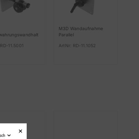
M3D Wandaufnahme
wahrungswandhalt
Parallel
 RD-11.5001
ArtNr: RD-11.1052
sch