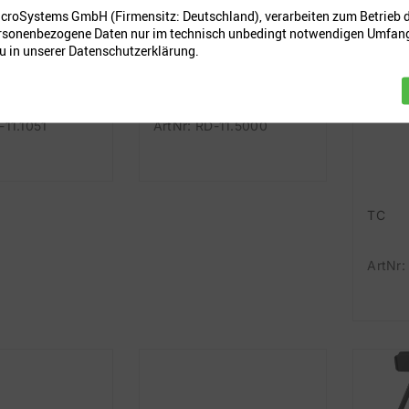
icroSystems GmbH (Firmensitz: Deutschland), verarbeiten zum Betrieb d
rsonenbezogene Daten nur im technisch unbedingt notwendigen Umfang
u in unserer Datenschutzerklärung.
daufnahme
M3D Wandhalterung
t
-11.1051
ArtNr: RD-11.5000
TC
ArtNr: