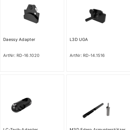
Daessy Adapter
L3D UGA
ArtNr: RD-16.1020
ArtNr: RD-14.1516
LC-Tech-Adapter
M3D Edero Armunterstützer