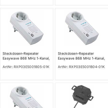
Steckdosen-Repeater
Steckdosen-Repeater
Easywave 868 MHz 1-Kanal,
Easywave 868 MHz 1-Kanal,
weiß Steckersystem CH
weiß Steckersystem F/B/PL
ArtNr: RXP03E5001B05-01K
ArtNr: RXP03E5001B04-01K
230V kaskadi
230V kas