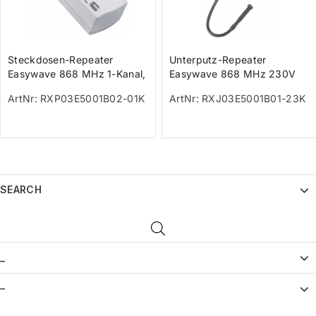
Steckdosen-Repeater
Unterputz-Repeater
Easywave 868 MHz 1-Kanal,
Easywave 868 MHz 230V
weiß Steckersystem GB
kaskadierbar
ArtNr: RXP03E5001B02-01K
ArtNr: RXJ03E5001B01-23K
230V kaskadi
SEARCH
_
–