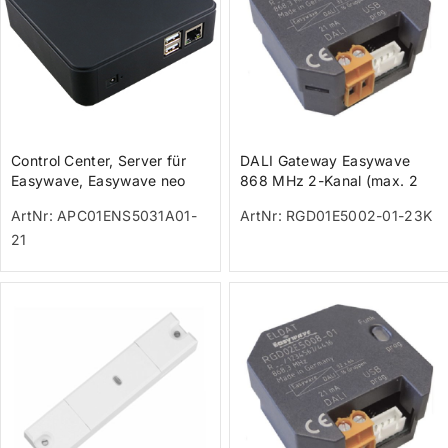
Control Center, Server für
DALI Gateway Easywave
Easywave, Easywave neo
868 MHz 2-Kanal (max. 2
und secwave mit 128 Sende-
DALI-Geräte / 32 Sender)
ArtNr: APC01ENS5031A01-
ArtNr: RGD01E5002-01-23K
Kanä
21